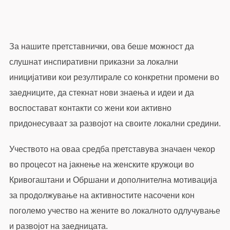
За нашите претставнички, ова беше можност да
слушнат инспиративни приказни за локални
иницијативи кои резултирале со конкретни промени во
заедниците, да стекнат нови знаења и идеи и да
воспостават контакти со жени кои активно
придонесуваат за развојот на своите локални средини.
Учеството на оваа средба претставува значаен чекор
во процесот на јакнење на женските кружоци во
Кривогаштани и Обршани и дополнителна мотивација
за продолжување на активностите насочени кон
поголемо учество на жените во локалното одлучување
и развојот на заедницата.