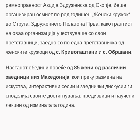
рамноправност Акција Здруженска од Скопје, беше
организиран осмиот по ред годишен „Женски кружок“
во Струга, Здружението Пелагона Прва, како грантист
на оваа организација учествуваше со свои
претставници, заедно со по една претставничка од
женските кружоци од
с. Кривогаштани
и
с. Обршани
.
Настанот обедини повеќе од
85 жени од различни
заедници низ Македонија
, кои преку размена на
искуства, интерактивни сесии и заеднички дискусии ги
споделија своите достигнувања, предизвици и научени
лекции од изминатата година.