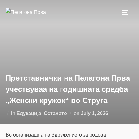
Skip
to
TOGG
content
Претставнички на Пелагона Прва
учествуваа на годишната средба
„Женски кружок“ во Струга
Posted
in
Едукација
,
Останато
on
July 1, 2026
on
Во организација на Здружението за родова