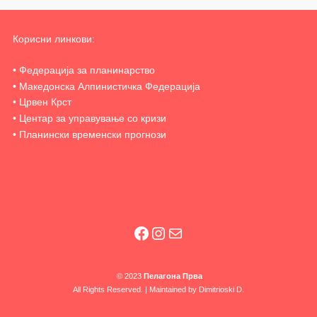
Post
Корисни линкови:
navigation
• Федерација за планинарство
• Македонска Алпинистичка Федерација
• Црвен Крст
• Центар за управување со кризи
• Планински временски прогнози
Facebook
Instagram
Mail
© 2023
Пелагона Прва
All Rights Reserved. | Maintained by
Dimitrioski D.