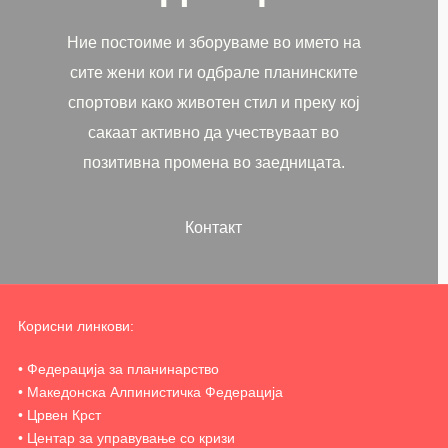
Ние постоиме и зборуваме во името на
сите жени кои ги одбрале планинските
спортови како животен стил и преку кој
сакаат активно да учествуваат во
позитивна промена во заедницата.
Контакт
Корисни линкови:
• Федерација за планинарство
• Македонска Алпинистичка Федерација
• Црвен Крст
• Центар за управување со кризи