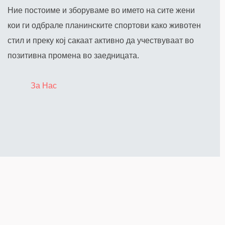
Ние постоиме и зборуваме во името на сите жени
кои ги одбрале планинските спортови како животен
стил и преку кој сакаат активно да учествуваат во
позитивна промена во заедницата.
За Нас